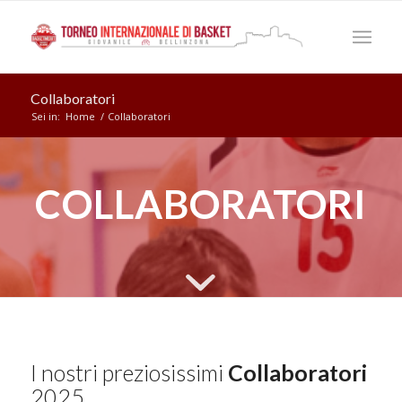
Collaboratori
Sei in:
Home
/
Collaboratori
COLLABORATORI
I nostri preziosissimi
Collaboratori
2025