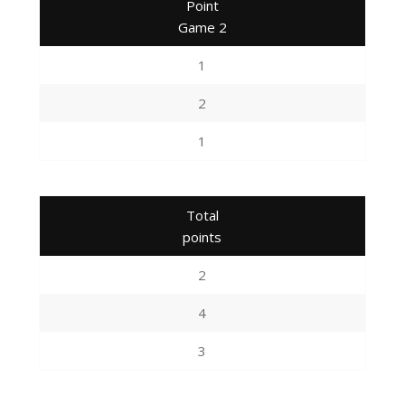
Point
Game 2
1
2
1
Total
points
2
4
3