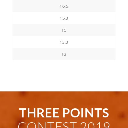
16.5
15.3
15
13.3
13
THREE POINTS
CONTEST 2019