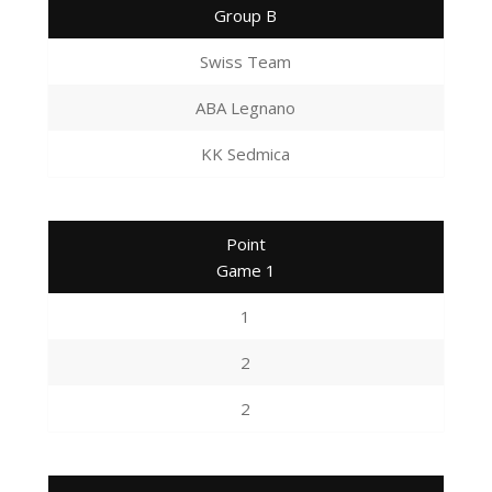
Group B
Swiss Team
ABA Legnano
KK Sedmica
Point
Game 1
1
2
2