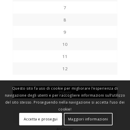
7
8
9
10
11
12
Questo sito fa uso di cookie per migliorare l’esperienza di
Player
navigazione degli utenti e per raccogliere informazioni sull’utilizzo
del sito stesso. Proseguendo nella navigazione si accetta l’uso dei
Tefy
cookie!
Solcà
Accetta e prosegui
Maggiori informazioni
Asanovic