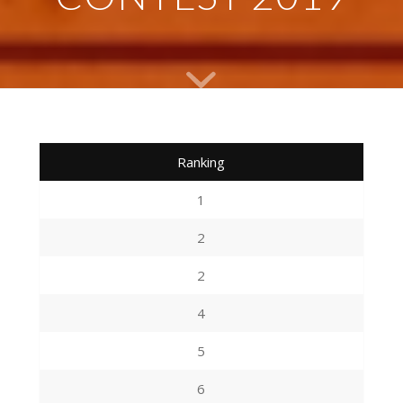
Ranking
1
2
2
4
5
6