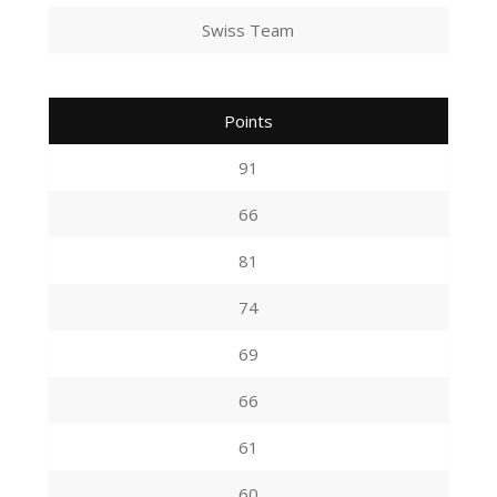
Swiss Team
Points
91
66
81
74
69
66
61
60