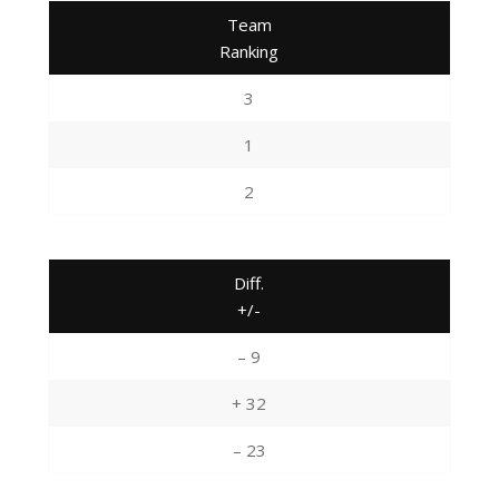
Team
Ranking
3
1
2
Diff.
+/-
– 9
+ 32
– 23