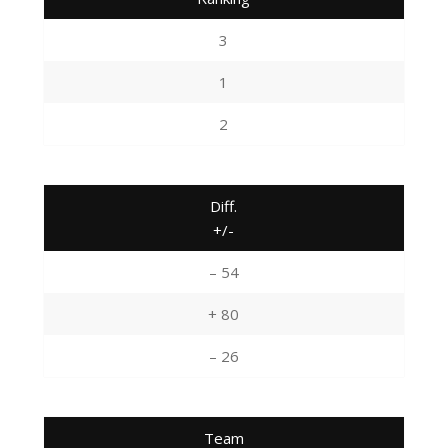
3
1
2
Diff.
+/-
– 54
+ 80
– 26
Team