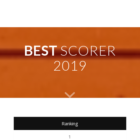
BEST
SCORER
2019
Ranking
1