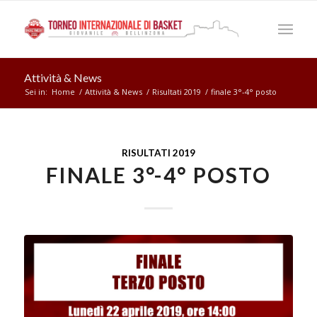
Attività & News
Sei in:
Home
/
Attività & News
/
Risultati 2019
/
finale 3°-4° posto
RISULTATI 2019
FINALE 3°-4° POSTO