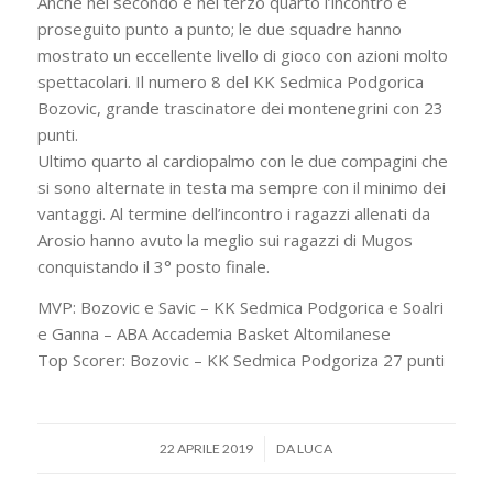
Anche nel secondo e nel terzo quarto l’incontro è
proseguito punto a punto; le due squadre hanno
mostrato un eccellente livello di gioco con azioni molto
spettacolari. Il numero 8 del KK Sedmica Podgorica
Bozovic, grande trascinatore dei montenegrini con 23
punti.
Ultimo quarto al cardiopalmo con le due compagini che
si sono alternate in testa ma sempre con il minimo dei
vantaggi. Al termine dell’incontro i ragazzi allenati da
Arosio hanno avuto la meglio sui ragazzi di Mugos
conquistando il 3° posto finale.
MVP: Bozovic e Savic – KK Sedmica Podgorica e Soalri
e Ganna – ABA Accademia Basket Altomilanese
Top Scorer: Bozovic – KK Sedmica Podgoriza 27 punti
/
22 APRILE 2019
DA
LUCA