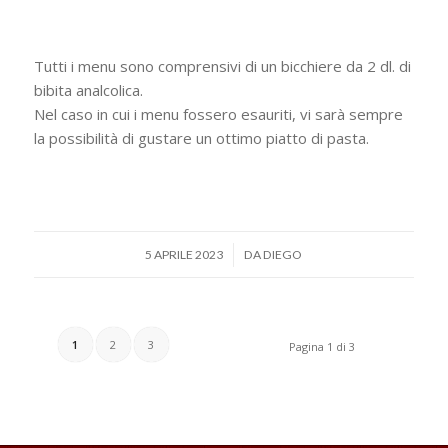
Tutti i menu sono comprensivi di un bicchiere da 2 dl. di
bibita analcolica.
Nel caso in cui i menu fossero esauriti, vi sarà sempre
la possibilità di gustare un ottimo piatto di pasta.
/
5 APRILE 2023
DA
DIEGO
1
2
3
Pagina 1 di 3