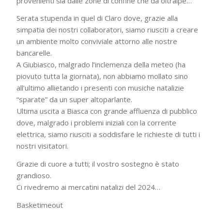
provenienti sia dalle zone di confine che da oltralpe…
Serata stupenda in quel di Claro dove, grazie alla
simpatia dei nostri collaboratori, siamo riusciti a creare
un ambiente molto conviviale attorno alle nostre
bancarelle.
A Giubiasco, malgrado l’inclemenza della meteo (ha
piovuto tutta la giornata), non abbiamo mollato sino
all’ultimo allietando i presenti con musiche natalizie
“sparate” da un super altoparlante.
Ultima uscita a Biasca con grande affluenza di pubblico
dove, malgrado i problemi iniziali con la corrente
elettrica, siamo riusciti a soddisfare le richieste di tutti i
nostri visitatori.
Grazie di cuore a tutti; il vostro sostegno è stato
grandioso.
Ci rivedremo ai mercatini natalizi del 2024…
Basketimeout