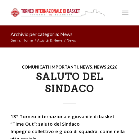
Archivio per categoria: News
Sei in:
Home
/
Attività & News
/
News
COMUNICATI IMPORTANTI
,
NEWS
,
NEWS 2026
SALUTO DEL
SINDACO
13° Torneo internazionale giovanile di basket
“Time Out”: saluto del Sindaco
Impegno collettivo e gioco di squadra: come nella
vita sociale