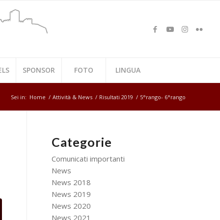
ELS
SPONSOR
FOTO
LINGUA
Sei in:
Home
/
Attività & News
/
Risultati 2019
/
5°rango- 6°rango
Categorie
Comunicati importanti
News
News 2018
News 2019
News 2020
News 2021