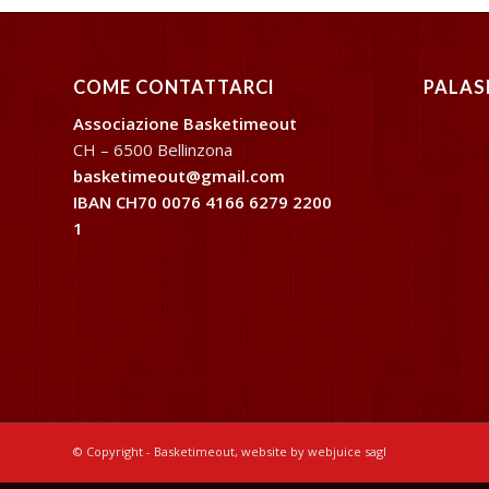
COME CONTATTARCI
PALAS
Associazione Basketimeout
CH – 6500 Bellinzona
basketimeout@gmail.com
IBAN CH70 0076 4166 6279 2200
1
© Copyright - Basketimeout, website by webjuice sagl