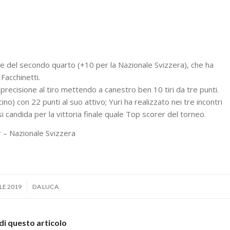
e del secondo quarto (+10 per la Nazionale Svizzera), che ha
 Facchinetti.
recisione al tiro mettendo a canestro ben 10 tiri da tre punti.
o) con 22 punti al suo attivo; Yuri ha realizzato nei tre incontri
si candida per la vittoria finale quale Top scorer del torneo.
r – Nazionale Svizzera
LE 2019
DA
LUCA
di questo articolo