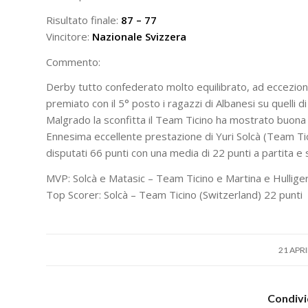
Risultato finale:
87 – 77
Vincitore:
Nazionale Svizzera
Commento:
Derby tutto confederato molto equilibrato, ad eccezion
premiato con il 5° posto i ragazzi di Albanesi su quelli di
Malgrado la sconfitta il Team Ticino ha mostrato buona p
Ennesima eccellente prestazione di Yuri Solcà (Team Ticin
disputati 66 punti con una media di 22 punti a partita e 
MVP: Solcà e Matasic – Team Ticino e Martina e Hullige
Top Scorer: Solcà – Team Ticino (Switzerland) 22 punti
/
21 APRI
Condivi