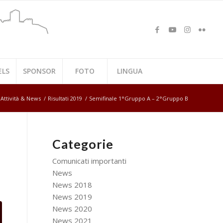
ELS
SPONSOR
FOTO
LINGUA
Attività & News
/
Risultati 2019
/
Semifinale 1°Gruppo A – 2°Gruppo B
Categorie
Comunicati importanti
News
News 2018
News 2019
News 2020
News 2021