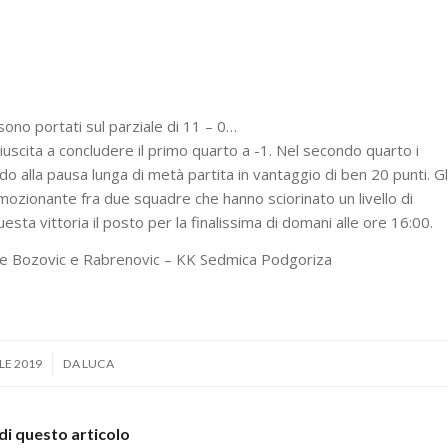
 sono portati sul parziale di 11 – 0…
scita a concludere il primo quarto a -1. Nel secondo quarto i
do alla pausa lunga di metà partita in vantaggio di ben 20 punti. Gl
emozionante fra due squadre che hanno sciorinato un livello di
ta vittoria il posto per la finalissima di domani alle ore 16:00.
e Bozovic e Rabrenovic – KK Sedmica Podgoriza
LE 2019
DA
LUCA
di questo articolo