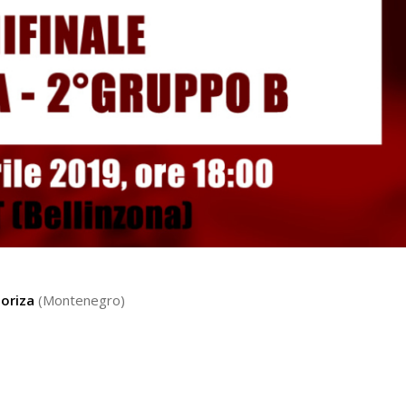
goriza
(Montenegro)