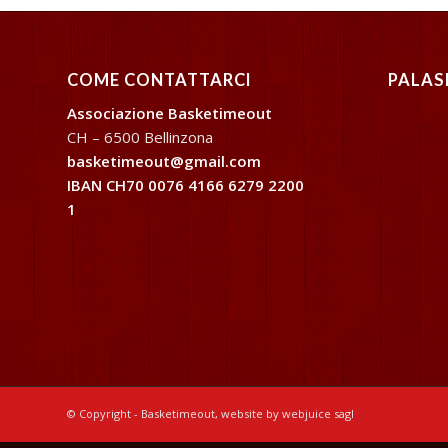
COME CONTATTARCI
PALAS
Associazione Basketimeout
CH – 6500 Bellinzona
basketimeout@gmail.com
IBAN CH70 0076 4166 6279 2200
1
© Copyright - Basketimeout, website by webjuice sagl