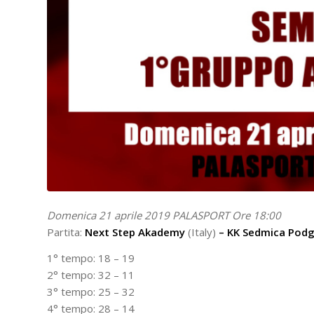
Domenica 21 aprile 2019 PALASPORT Ore 18:00
Partita:
Next Step Akademy
(Italy)
–
KK Sedmica Pod
1° tempo: 18 – 19
2° tempo: 32 – 11
3° tempo: 25 – 32
4° tempo: 28 – 14