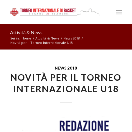
Attività & News
Sei in:
Home
/
Attività & News
/
News 2018
/
Novità per il Torneo Internazionale U18
NEWS 2018
NOVITÀ PER IL TORNEO
INTERNAZIONALE U18