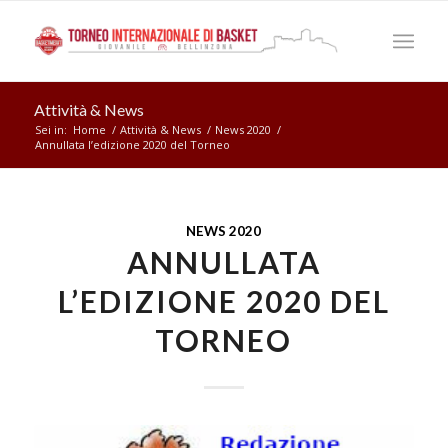
Attività & News
Sei in:
Home
/
Attività & News
/
News 2020
/
Annullata l’edizione 2020 del Torneo
NEWS 2020
ANNULLATA
L’EDIZIONE 2020 DEL
TORNEO