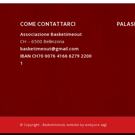
COME CONTATTARCI
PALAS
Associazione Basketimeout
CH – 6500 Bellinzona
basketimeout@gmail.com
IBAN CH70 0076 4166 6279 2200
1
© Copyright - Basketimeout, website by webjuice sagl