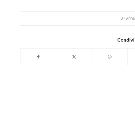
/
24 APRI
Condivi