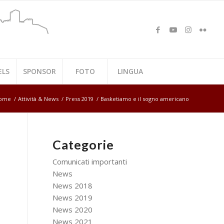
ELS
SPONSOR
FOTO
LINGUA
ome
/
Attività & News
/
Press 2019
/
Basketiamo e il sogno americano
Categorie
Comunicati importanti
News
News 2018
News 2019
News 2020
News 2021