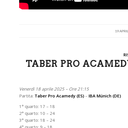
/
19 APRI
RI
TABER PRO ACAMEDY 
Venerdì 18 aprile 2025 – Ore 21:15
Partita:
Taber Pro Acamedy (ES)
–
IBA Münich (DE)
1° quarto: 17 – 18
2° quarto: 10 – 24
3° quarto: 18 – 24
4° quarto: 9 – 18