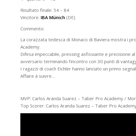
Risultato finale: 54 – 84
Vincitore:
IBA Münich
(DE)
Commento:
La corazzata tedesca di Monaco di Baviera mostra i pro
Academy.
Difesa impeccabile, pressing asfissiante e precisione al
avversario terminando l’incontro con 30 punti di vantagg
I ragazzi di coach Eichler hanno lanciato un primo segnal
Affaire à suivre…
MVP: Carlos Aranda Suarez – Taber Pro Academy / Mor
Top Scorer: Carlos Aranda Suarez – Taber Pro Academy 