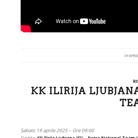
/
19 APRI
RI
KK ILIRIJA LJUBJAN
TE
Sabato 19 aprile 2025 – Ore 09:00
Partita:
KK Ilirija Ljubjana (SI)
–
Swiss National Team 