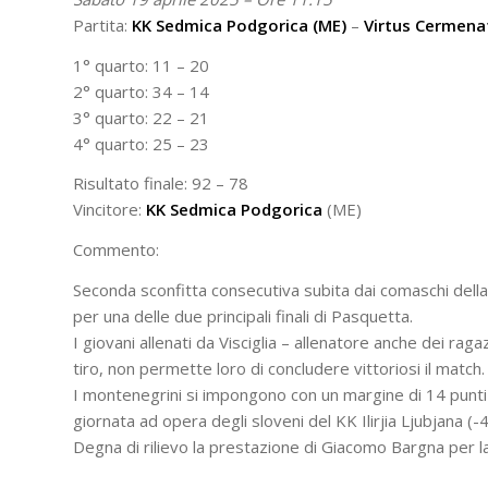
Partita:
KK Sedmica Podgorica (ME)
–
Virtus Cermenat
1° quarto: 11 – 20
2° quarto: 34 – 14
3° quarto: 22 – 21
4° quarto: 25 – 23
Risultato finale: 92 – 78
Vincitore:
KK Sedmica Podgorica
(ME)
Commento:
Seconda sconfitta consecutiva subita dai comaschi della 
per una delle due principali finali di Pasquetta.
I giovani allenati da Visciglia – allenatore anche dei r
tiro, non permette loro di concludere vittoriosi il match.
I montenegrini si impongono con un margine di 14 punti 
giornata ad opera degli sloveni del KK Ilirjia Ljubjana (-4
Degna di rilievo la prestazione di Giacomo Bargna per l