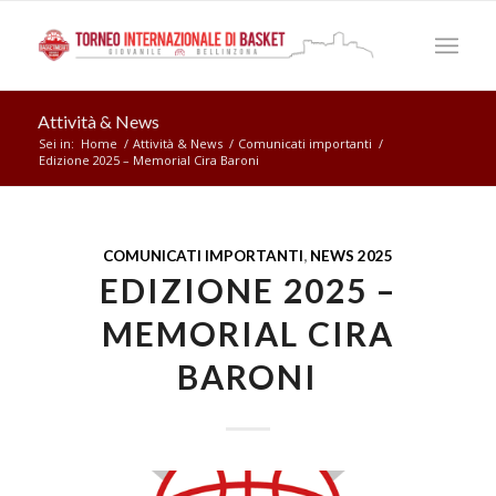
Attività & News
Sei in:
Home
/
Attività & News
/
Comunicati importanti
/
Edizione 2025 – Memorial Cira Baroni
COMUNICATI IMPORTANTI
,
NEWS 2025
EDIZIONE 2025 –
MEMORIAL CIRA
BARONI