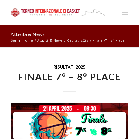
Attività & News
Sei in:
Home
/
Attività & News
/
Risultati 2025
/
Finale 7° – 8° Place
RISULTATI 2025
FINALE 7° – 8° PLACE